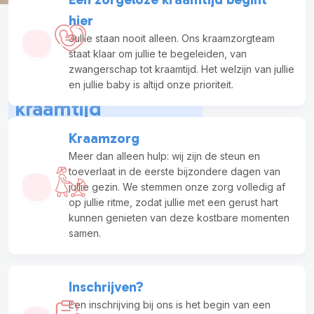
hier
Jullie staan nooit alleen. Ons kraamzorgteam
staat klaar om jullie te begeleiden, van
zwangerschap tot kraamtijd. Het welzijn van jullie
Zorgeloze
en jullie baby is altijd onze prioriteit.
kraamtijd
speciaal voor jou en
Kraamzorg
je gezin
Meer dan alleen hulp: wij zijn de steun en
toeverlaat in de eerste bijzondere dagen van
jullie gezin. We stemmen onze zorg volledig af
op jullie ritme, zodat jullie met een gerust hart
kunnen genieten van deze kostbare momenten
samen.
Inschrijven?
Een inschrijving bij ons is het begin van een