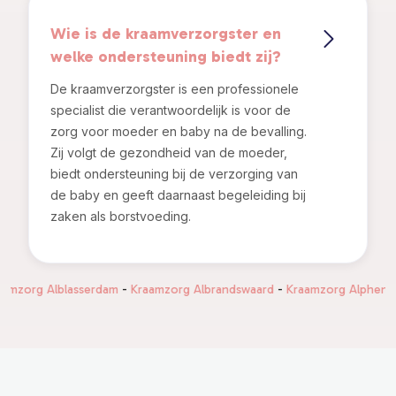
Wie is de kraamverzorgster en
welke ondersteuning biedt zij?
De kraamverzorgster is een professionele
specialist die verantwoordelijk is voor de
zorg voor moeder en baby na de bevalling.
Zij volgt de gezondheid van de moeder,
biedt ondersteuning bij de verzorging van
de baby en geeft daarnaast begeleiding bij
zaken als borstvoeding.
g Alblasserdam
-
Kraamzorg Albrandswaard
-
Kraamzorg Alphen aan den