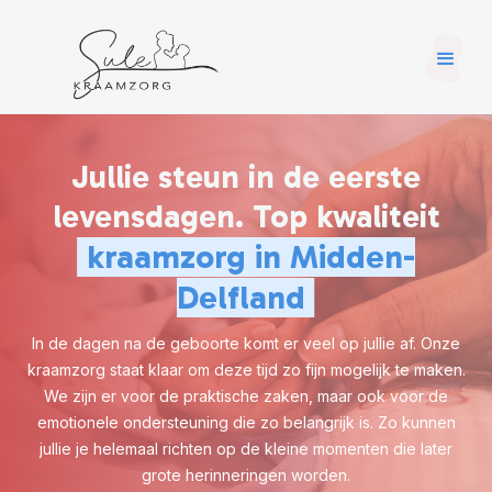
Jullie steun in de eerste
levensdagen. Top kwaliteit
kraamzorg in Midden-
Delfland
In de dagen na de geboorte komt er veel op jullie af. Onze
kraamzorg staat klaar om deze tijd zo fijn mogelijk te maken.
We zijn er voor de praktische zaken, maar ook voor de
emotionele ondersteuning die zo belangrijk is. Zo kunnen
jullie je helemaal richten op de kleine momenten die later
grote herinneringen worden.