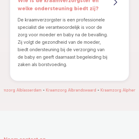
Wie is de kraamverzorgster en
welke ondersteuning biedt zij?
De kraamverzorgster is een professionele
specialist die verantwoordelijk is voor de
zorg voor moeder en baby na de bevalling.
Zij volgt de gezondheid van de moeder,
biedt ondersteuning bij de verzorging van
de baby en geeft daarnaast begeleiding bij
zaken als borstvoeding.
g Alblasserdam
-
Kraamzorg Albrandswaard
-
Kraamzorg Alphen aan den