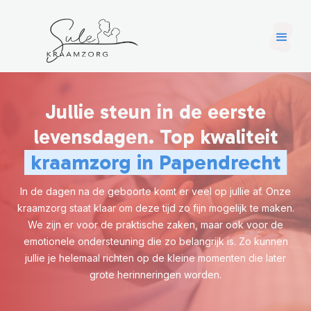
Jullie steun in de eerste
levensdagen. Top kwaliteit
kraamzorg in Papendrecht
In de dagen na de geboorte komt er veel op jullie af. Onze
kraamzorg staat klaar om deze tijd zo fijn mogelijk te maken.
We zijn er voor de praktische zaken, maar ook voor de
emotionele ondersteuning die zo belangrijk is. Zo kunnen
jullie je helemaal richten op de kleine momenten die later
grote herinneringen worden.