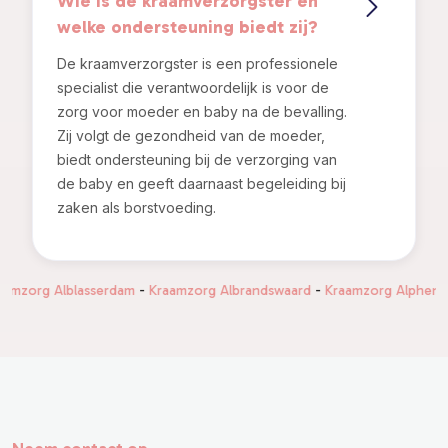
Wie is de kraamverzorgster en
welke ondersteuning biedt zij?
De kraamverzorgster is een professionele
specialist die verantwoordelijk is voor de
zorg voor moeder en baby na de bevalling.
Zij volgt de gezondheid van de moeder,
biedt ondersteuning bij de verzorging van
de baby en geeft daarnaast begeleiding bij
zaken als borstvoeding.
g Alblasserdam
-
Kraamzorg Albrandswaard
-
Kraamzorg Alphen aan den