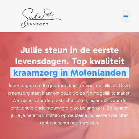
Jullie steun in de eerste
levensdagen. Top kwaliteit
kraamzorg in Molenlanden
In de dagen na de geboorte komt er veel op jullie af. Onze
kraamzorg staat klaar om deze tijd zo fijn mogelijk te maken.
We zijn er voor de praktische zaken, maar ook voor de
emotionele ondersteuning die zo belangrijk is. Zo kunnen
jullie je helemaal richten op de kleine momenten die later
grote herinneringen worden.