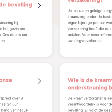
de bevalling
Ja, als u een geldige zorg
kraamzorg onder de basis
teuning bij
eigen bijdrage per uur wo
n het gezin om
verzekering heeft die deze
. Ons doel is om
betalen. Voor meer inform
ven.
uw zorgverzekeraar.
 onze
Wie is de kraam
ondersteuning bi
spreid over 8
De kraamverzorgster is een
maal 24 uur
verantwoordelijk is voor 
 hand van het LIP
bevalling. Zij volgt de ge