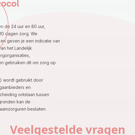
tocol
sen de 24 uur en 80 uur,
 10 dagen zorg. We
 en geven je een indicatie van
an het Landelijk
orgorganisaties,
en gebruiken dit om zorg op
P) wordt gebruikt door
rgaanbieders en
scheiding ontstaan tussen
 gronden kan de
kraamzorguren besluiten.
Veelgestelde vragen