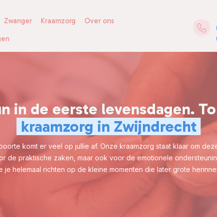
Zwanger
Kraamzorg
Over ons
gen
un in de eerste levensdagen. To
kraamzorg in Zwijndrecht
orte komt er veel op jullie af. Onze kraamzorg staat klaar om deze t
or de praktische zaken, maar ook voor de emotionele ondersteuning 
ie je helemaal richten op de kleine momenten die later grote herinn