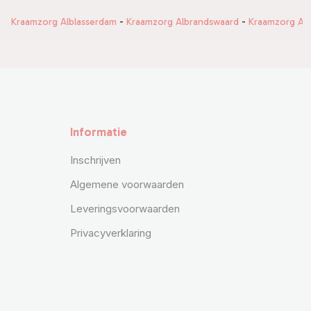
g Alblasserdam
-
Kraamzorg Albrandswaard
-
Kraamzorg Alphen aan den
Informatie
Inschrijven
Algemene voorwaarden
Leveringsvoorwaarden
Privacyverklaring