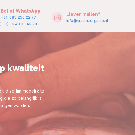
Bel of WhatsApp
Liever mailen?
(+31) 085 250 22 77
info@kraamzorgsule.nl
(
+31) 06 40 80 45 28
p kwaliteit
ijd zo fijn mogelijk te
die zo belangrijk is.
eringen worden.