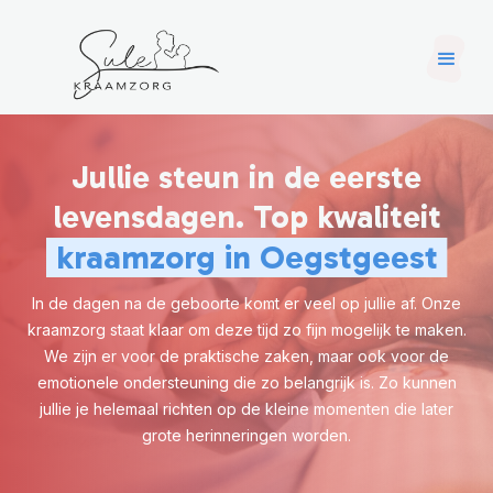
Jullie steun in de eerste
levensdagen. Top kwaliteit
kraamzorg in Oegstgeest
In de dagen na de geboorte komt er veel op jullie af. Onze
kraamzorg staat klaar om deze tijd zo fijn mogelijk te maken.
We zijn er voor de praktische zaken, maar ook voor de
emotionele ondersteuning die zo belangrijk is. Zo kunnen
jullie je helemaal richten op de kleine momenten die later
grote herinneringen worden.