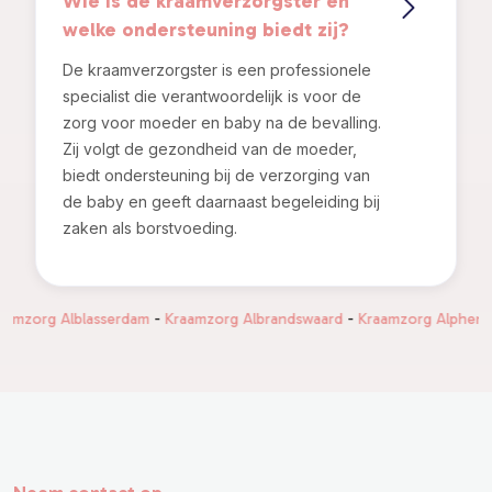
Wie is de kraamverzorgster en
welke ondersteuning biedt zij?
De kraamverzorgster is een professionele
specialist die verantwoordelijk is voor de
zorg voor moeder en baby na de bevalling.
Zij volgt de gezondheid van de moeder,
biedt ondersteuning bij de verzorging van
de baby en geeft daarnaast begeleiding bij
zaken als borstvoeding.
g Alblasserdam
-
Kraamzorg Albrandswaard
-
Kraamzorg Alphen aan den